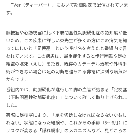
「TVer（ティーバー）」において期間限定で配信されていま
す。
脳梗塞や心筋梗塞に比べ下肢閉塞性動脈硬化症の認知度が低
いため、この疾患に詳しい東先生が多くの方にこの病気を知
ってほしいと「足梗塞」という呼び名を考えたと番組内で言
われています。この疾患は、最重症化すると歩行困難や足の
組織の壊死（えし）を招き、既存のカテーテル治療や外科手
術ができない場合は足の切断を迫られる非常に深刻な病気だ
からです。
番組内では、動脈硬化が進行して脚の血管が詰まる「足梗塞
（下肢閉塞性動脈硬化症）」について詳しく取り上げられま
した。
実際に足梗塞により、「足を切断しなければならないかもし
れない」状態になった経験や、これからの季節（5〜6月）に
リスクが高まる「隠れ脱水」のメカニズムなど、見どころの