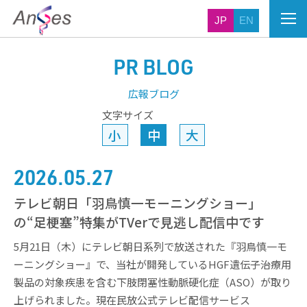
JP
EN
PR BLOG
広報ブログ
文字サイズ
小
中
大
2026.05.27
テレビ朝日「羽鳥慎一モーニングショー」
の“足梗塞”特集がTVerで見逃し配信中です
5月21日（木）にテレビ朝日系列で放送された『羽鳥慎一モ
ーニングショー』で、当社が開発しているHGF遺伝子治療用
製品の対象疾患を含む下肢閉塞性動脈硬化症（ASO）が取り
上げられました。現在民放公式テレビ配信サービス