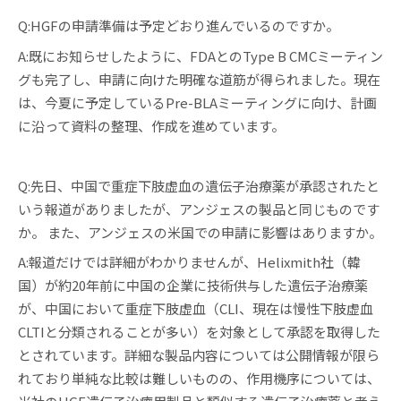
Q:HGFの申請準備は予定どおり進んでいるのですか。
A:既にお知らせしたように、FDAとのType B CMCミーティン
グも完了し、申請に向けた明確な道筋が得られました。現在
は、今夏に予定しているPre-BLAミーティングに向け、計画
に沿って資料の整理、作成を進めています。
Q:先日、中国で重症下肢虚血の遺伝子治療薬が承認されたと
いう報道がありましたが、アンジェスの製品と同じものです
か。 また、アンジェスの米国での申請に影響はありますか。
A:報道だけでは詳細がわかりませんが、Helixmith社（韓
国）が約20年前に中国の企業に技術供与した遺伝子治療薬
が、中国において重症下肢虚血（CLI、現在は慢性下肢虚血
CLTIと分類されることが多い）を対象として承認を取得した
とされています。詳細な製品内容については公開情報が限ら
れており単純な比較は難しいものの、作用機序については、