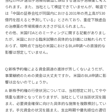
当社のHGF遺伝子治療用製品と類似する遺伝子治療薬と考え
られます。 また、当社として検証できていませんが、報道で
は「中国の証券会社が同国内における2031年の売上高が530
億円を超えると予測している」とされており、重症下肢虚血
の治療薬の市場規模の大きさが伝えられました。
その他、米国FDAとのミーティングに関する記載がありまし
たが、米国における臨床試験の具体的な計画には触れられて
おらず、現時点で当社の米国におけるBLA申請への直接的な
影響は想定していません。
Q:新株予約権による資金調達の進捗が芳しくないようだが、
事業継続のための資金は大丈夫ですか。 米国のBLA申請に影
響は出ないのでしょうか。
A: 新株予約権の行使状況については、当初想定に対してやや
慎重な進捗となっておりますが、当社としては当該状況を踏
まえ、必要資金確保に向けた具体的な施策を複数検討してい
ます。手元資金の状況を踏まえ、支出時期や優先順位の適切