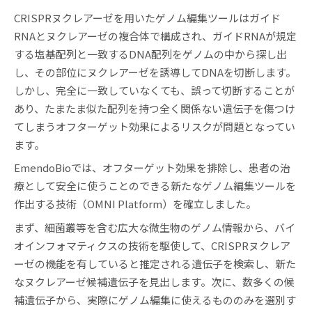
CRISPRヌクレアーゼを用いたゲノム編集ツールはガイド
RNAとヌクレアーゼの複合体で構成され、ガイドRNAが規定
する塩基配列と一致するDNA配列をゲノムの中から探し出
し、その部位にヌクレアーゼを誘導してDNAを切断します。
しかし、完全に一致していなくても、誤って切断することが
あり、たまたま似た配列を持つ全く関係ない遺伝子を傷つけ
てしまうオフターゲット効果によるリスクが問題となってい
ます。
EmendoBioでは、オフターゲット効果を排除し、患者の治
療として安全に使うことのできる新たなゲノム編集ツールを
作出する技術（OMNI Platform）を確立しました。
まず、細菌叢等を含む広大な微生物のゲノム情報から、バイ
オインフォマティクスの技術を駆使して、CRISPRヌクレア
ーゼの機能を有していると推定される遺伝子を検索し、新た
なヌクレアーゼ候補遺伝子を見出します。次に、数多くの候
補遺伝子から、実際にゲノム編集に使えるもののみを選別す