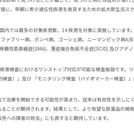
前提に、早期に希少遺伝性疾患を発見するための拡大新生児ス
国内では最多の対象疾患数、14 疾患を対象に実施しています
II型)、ファブリー病、ポンぺ病、ゴーシェ病、ニーマンピック病A/B
髄性筋委縮症(SMA)、重症複合免疫不全症(SCID) 及びアデ
性疾患検査におけるワンストップ対応が可能な検査施設です。つ
的検査）」及び 「モニタリング検査（バイオマーカー検査）」
で治療を開始できる可能性が高まり、従来は有効性を示しに
れることが期待されます。結果として、より有望な医薬品の開
販売への障害の除去」にも資すると期待しています。