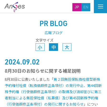
JP
EN
PR BLOG
広報ブログ
文字サイズ
小
中
大
2024.09.02
8月30日のお知らせに関する補足説明
8月30日に公表いたしました「
第２回無担保転換社債型新株
予約権付社債（転換価額修正条項付）の発行中止、第44回新
株予約権（行使価額修正条項付）の取得及び消却並びに第三
者割当による無担保社債（私募債）及び第45回新株予約権
（行使価額修正条項付）の発行に関するお知らせ
」につい