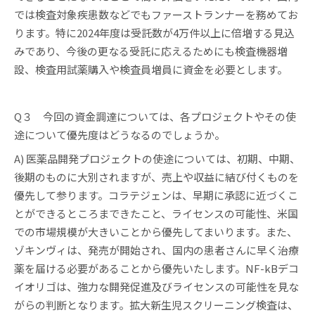
では検査対象疾患数などでもファーストランナーを務めてお
ります。特に2024年度は受託数が4万件以上に倍増する見込
みであり、今後の更なる受託に応えるためにも検査機器増
設、検査用試薬購入や検査員増員に資金を必要とします。
Q３ 今回の資金調達については、各プロジェクトやその使
途について優先度はどうなるのでしょうか。
A) 医薬品開発プロジェクトの使途については、初期、中期、
後期のものに大別されますが、売上や収益に結び付くものを
優先して参ります。コラテジェンは、早期に承認に近づくこ
とができるところまできたこと、ライセンスの可能性、米国
での市場規模が大きいことから優先してまいります。また、
ゾキンヴィは、発売が開始され、国内の患者さんに早く治療
薬を届ける必要があることから優先いたします。NF-kBデコ
イオリゴは、強力な開発促進及びライセンスの可能性を見な
がらの判断となります。拡大新生児スクリーニング検査は、