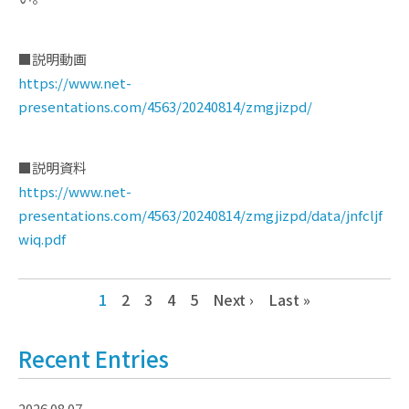
■説明動画
https://www.net-
presentations.com/4563/20240814/zmgjizpd/
■説明資料
https://www.net-
presentations.com/4563/20240814/zmgjizpd/data/jnfcljf
wiq.pdf
1
2
3
4
5
Next ›
Last »
Recent Entries
2026.08.07