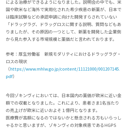
による治療ができるようになりました。説明会の中でも、米
国や欧米など海外で実用化された希少疾患の新薬が、日本で
は臨床試験などの承認申請に向けた開発すらされていない
「ドラッグラグ、ドラッグロスに関する説明、質問などもあ
りましたが、その原因の一つとして、新薬を開発した企業側
から見た参入する市場規模と薬価だと言われております。
参考：厚生労働省 新規モダリティにおけるドラッグラグ・
ロスの現状
（
https://www.mhlw.go.jp/content/11121000/001207145.
pdf
）
今回ゾキンヴィにおいては、日本国内の薬価が欧米に近い金
額での収載となりました。これにより、患者さま1名当たり
の売上げが欧米に近いおよそ１億円となります。
医療費が高額になるのではないかと懸念される方もいらっし
ゃるかと思いますが、ゾキンヴィの対象疾患であるHGPS