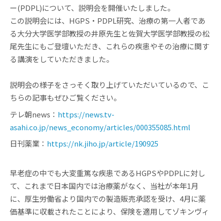
ー(PDPL)について、説明会を開催いたしました。
この説明会には、HGPS・PDPL研究、治療の第一人者であ
る大分大学医学部教授の井原先生と佐賀大学医学部教授の松
尾先生にもご登壇いただき、これらの疾患やその治療に関す
る講演をしていただきました。
説明会の様子をさっそく取り上げていただいているので、こ
ちらの記事もぜひご覧ください。
テレ朝news：
https://news.tv-
asahi.co.jp/news_economy/articles/000355085.html
日刊薬業：
https://nk.jiho.jp/article/190925
早老症の中でも大変重篤な疾患であるHGPSやPDPLに対し
て、これまで日本国内では治療薬がなく、当社が本年1月
に、厚生労働省より国内での製造販売承認を受け、4月に薬
価基準に収載されたことにより、保険を適用してゾキンヴィ