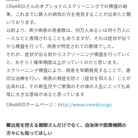
CReARIDさんのオプショナルスクリーニングでの検査の結
果、これまでに数人の病気の方を発見することが出来たと聞
いております。
以前より、希少疾患の患者数は、何万人あるいは何十万人に
一人などと表現されることもありますが、それは症状が出て
から検査を行って、疾患が特定されての数値でした。
それが、症状が出る前からスクリーニング検査を行っていく
と、おそらく確率頻度は上がっていくのだと思います。
スクリーニング検査により、疾患を早期発見することで、適
切な治療を行い、疾患の発症を防ぐ（症状を抑える）ことが
出来れば、その新生児やご家族のその後の人生にとっても非
常に大きな意味があると思っています
CReARIDホームページ：
http://www.crearid.or.jp/
■出産を控える親御さんだけでなく、自治体や医療機関の
方々にも知ってほしい