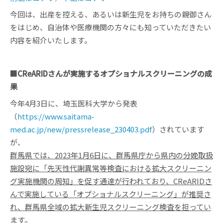
今回は、出産を控える、あるいは新生児をお持ちの親御さん
をはじめ、自治体や医療機関の方々にも知っていただきたい
内容を紹介いたします。
■CReARIDさんが実施するオプショナルスクリーニングの成
果
今年4月3日に、埼玉医科大学から発表
（
https://www.saitama-
med.ac.jp/new/pressrelease_230403.pdf
）されています
が、
群馬県では、2023年1月6日に、群馬県庁から県内の分娩取扱
施設宛に「先天性代謝異常等検査における拡大スクリーニン
グ実施機関の周知」を促す通達が行われており、CReARIDさ
んで実施している「オプショナルスクリーニング」が推奨さ
れ、群馬県全域の拡大新生児スクリーニング検査を担ってい
ます。