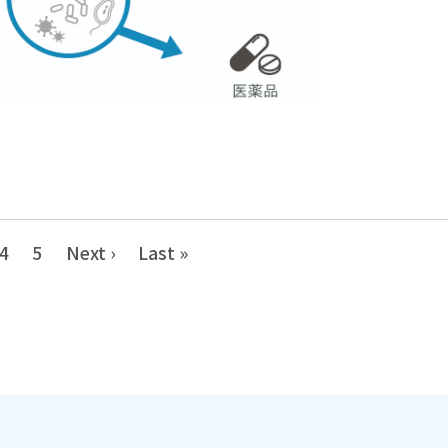
4
5
Next ›
Last »