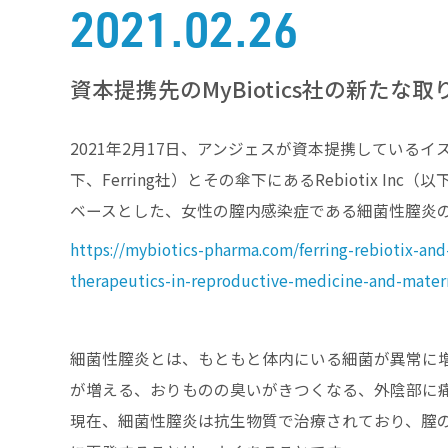
2021.02.26
資本提携先のMyBiotics社の新たな
2021年2月17日、アンジェスが資本提携しているイスラエルのM
下、Ferring社）とその傘下にあるRebiotix In
ベースとした、女性の膣内感染症である細菌性膣炎
https://mybiotics-pharma.com/ferring-rebiotix-an
therapeutics-in-reproductive-medicine-and-mater
細菌性膣炎とは、もともと体内にいる細菌が異常に
が増える、おりものの臭いがきつくなる、外陰部に
現在、細菌性膣炎は抗生物質で治療されており、膣