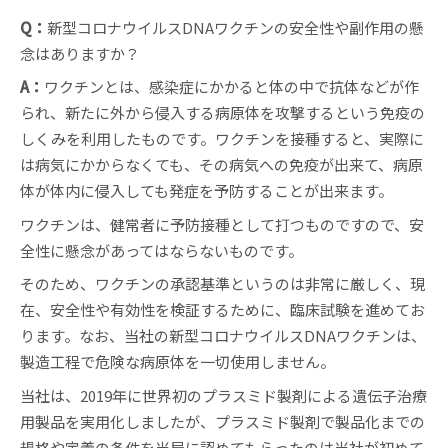
Q：
新型コロナウイルスDNAワクチンの安全性や副作用の懸
念はありますか？
A：
ワクチンとは、感染症にかかると体の中で抗体などが作
られ、新たに外から侵入する病原体を攻撃するという免疫の
しくみを利用したものです。ワクチンを接種すると、実際に
は病気にかからなくても、その病気への免疫が出来て、病原
体が体内に侵入しても発症を予防することが出来ます。
ワクチンは、健常者に予防接種として打つものですので、安
全性に懸念があってはならないものです。
そのため、ワクチンの承認基準というのは非常に厳しく、現
在、安全性や有効性を検証するために、臨床試験を進めてお
ります。なお、当社の新型コロナウイルスDNAワクチンは、
製造工程で危険な病原体を一切使用しません。
当社は、2019年に世界初のプラスミド製剤による遺伝子治療
用製品を実用化しましたが、プラスミド製剤で製品化までの
規格や定義の条件を当局に認めてもらったのは当社が初めて