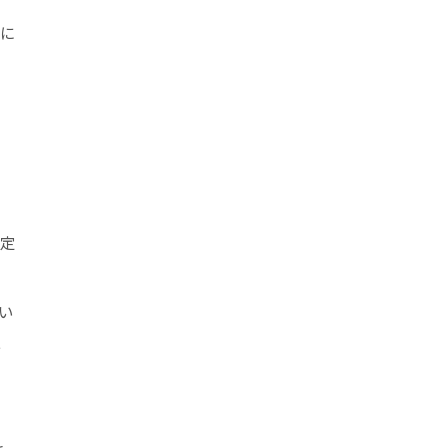
内に
予定
い
た