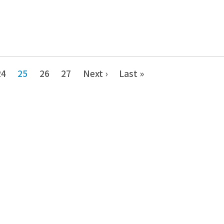
24
25
26
27
Next ›
Last »