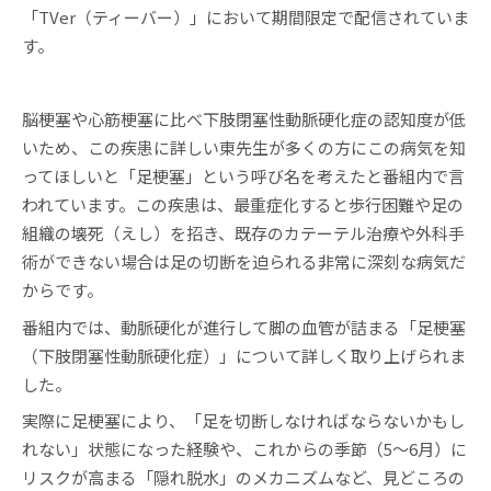
「TVer（ティーバー）」において期間限定で配信されていま
す。
脳梗塞や心筋梗塞に比べ下肢閉塞性動脈硬化症の認知度が低
いため、この疾患に詳しい東先生が多くの方にこの病気を知
ってほしいと「足梗塞」という呼び名を考えたと番組内で言
われています。この疾患は、最重症化すると歩行困難や足の
組織の壊死（えし）を招き、既存のカテーテル治療や外科手
術ができない場合は足の切断を迫られる非常に深刻な病気だ
からです。
番組内では、動脈硬化が進行して脚の血管が詰まる「足梗塞
（下肢閉塞性動脈硬化症）」について詳しく取り上げられま
した。
実際に足梗塞により、「足を切断しなければならないかもし
れない」状態になった経験や、これからの季節（5〜6月）に
リスクが高まる「隠れ脱水」のメカニズムなど、見どころの