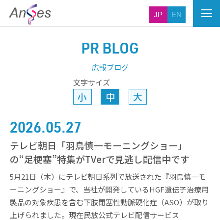
JP
EN
PR BLOG
広報ブログ
文字サイズ
小
中
大
2026.05.27
テレビ朝日「羽鳥慎一モーニングショー」
の“足梗塞”特集がTVerで見逃し配信中です
5月21日（木）にテレビ朝日系列で放送された『羽鳥慎一モ
ーニングショー』で、当社が開発しているHGF遺伝子治療用
製品の対象疾患を含む下肢閉塞性動脈硬化症（ASO）が取り
上げられました。現在民放公式テレビ配信サービス