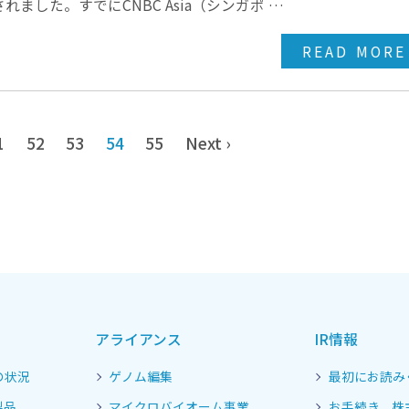
した。すでにCNBC Asia（シンガポ …
READ MORE
1
52
53
54
55
Next ›
アライアンス
IR情報
の状況
ゲノム編集
最初にお読み
製品
マイクロバイオーム事業
お手続き、株