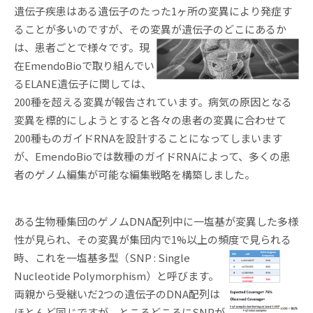
遺伝子疾患はある遺伝子のたった1ヶ所の変異により発症す
ることが多いのですが、その変異が遺伝子のどこにあるか
は、患
者ごとで様々です。現
在EmendoBioで取り組んでい
るELANE遺伝子に関しては、
200種を超える変異が報告されています。病気の原因となる
変異を標的にしようとすると各々の患者の変異に合わせて
200種ものガイドRNAを設計することになってしまいます
が、EmendoBioでは数種のガイドRNAによって、多くの患
者のゲノム編集が可能な編集戦略を構築しました。
ある生物種集団のゲノムDNA配列中に一塩基が変異した多様
性が見られ、その変異が集団内で1%以上の頻度で見られる
時、
これを一塩基多型（SNP : Single
Nucleotide Polymorphism）と呼びます。
両親から受継いだ2つの遺伝子のDNA配列は
ほとんど同じですが、ところどころにSNPが