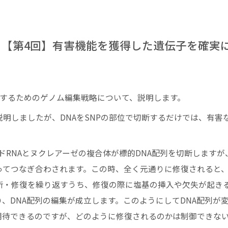
いて【第4回】有害機能を獲得した遺伝子を確実
除するためのゲノム編集戦略について、説明します。
説明しましたが、DNAをSNPの部位で切断するだけでは、有害
イドRNAとヌクレアーゼの複合体が標的DNA配列を切断しますが
ってつなぎ合わされます。この時、全く元通りに修復されると
断・修復を繰り返すうち、修復の際に塩基の挿入や欠失が起き
、DNA配列の編集が成立します。このようにしてDNA配列が
期待できるのですが、どのように修復されるのかは制御できな