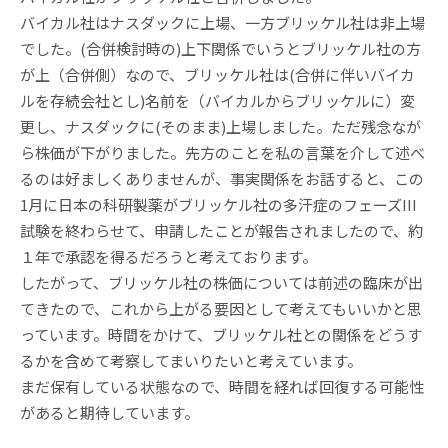
バイカル社はナスダックに上場、一方ブリッケル社は非上場
でした。(合併検討時の)上下関係でいうとブリッケル社の方
が上（合併側）なので、ブリッケル社は(合併に伴いバイカ
ルを存続会社とし)名前を（バイカルからブリッケルに）変
更し、ナスダックに(そのまま)上場しました。ただ残念なが
ら株価が下がりました。先方のことを私の言葉を介して述べ
るのは好ましくありませんが、事実関係をお話すると、この
1月に日本の科研製薬がブリッケル社の多汗症のフェーズIII
試験を終わらせて、申請したことが報告されましたので、約
１年で承認を得るだろうと考えております。
したがって、ブリッケル社の株価については前述の臨床が出
てきたので、これから上がる要因として考えてもいいかと思
っています。時間をかけて、ブリッケル社との関係をどうす
るかを含めて考察してまいりたいと考えています。
まだ保有している状態なので、時間を経れば回復する可能性
があると期待しています。