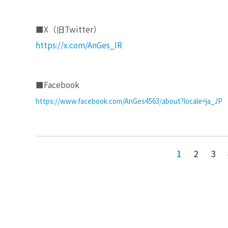
■X（旧Twitter）
https://x.com/AnGes_IR
■Facebook
https://www.facebook.com/AnGes4563/about?locale=ja_JP
1
2
3