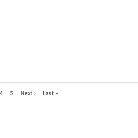
4
5
Next ›
Last »