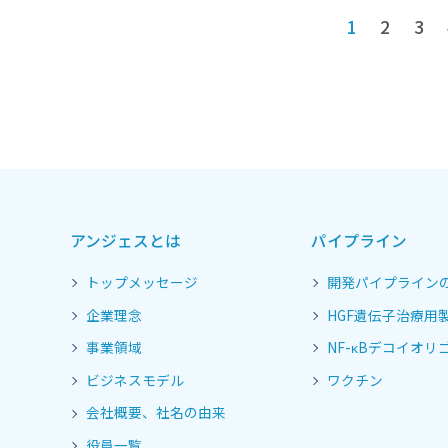
1
2
3
アンジェスとは
パイプライン
トップメッセージ
開発パイプライン
企業理念
HGF遺伝子治療用
事業領域
NF-κBデコイオリゴ
ビジネスモデル
ワクチン
会社概要、社名の由来
役員一覧