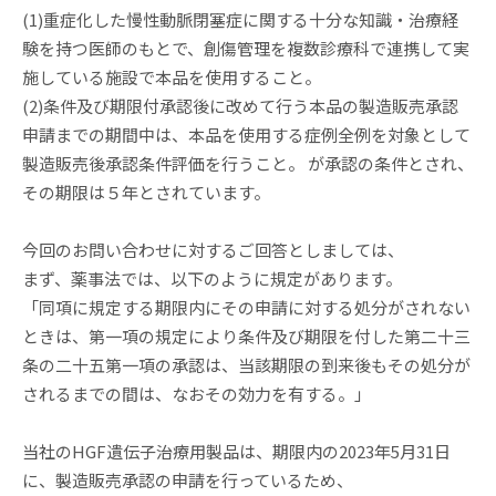
(1)重症化した慢性動脈閉塞症に関する十分な知識・治療経
験を持つ医師のもとで、創傷管理を複数診療科で連携して実
施している施設で本品を使用すること。
(2)条件及び期限付承認後に改めて行う本品の製造販売承認
申請までの期間中は、本品を使用する症例全例を対象として
製造販売後承認条件評価を行うこと。 が承認の条件とされ、
その期限は５年とされています。
今回のお問い合わせに対するご回答としましては、
まず、薬事法では、以下のように規定があります。
「同項に規定する期限内にその申請に対する処分がされない
ときは、第一項の規定により条件及び期限を付した第二十三
条の二十五第一項の承認は、当該期限の到来後もその処分が
されるまでの間は、なおその効力を有する。」
当社のHGF遺伝子治療用製品は、期限内の2023年5月31日
に、製造販売承認の申請を行っているため、