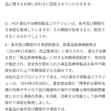
品に関するお問い合わせに回答させていただきます。
Q：HGF遺伝子治療用製品コラテジェンは、条件及び期限付
き承認を取得していますが、その期限が到来すると、販売で
きなくなるのでしょうか。
A：条件及び期限付き承認制度は、医薬品医療機器等法
（2014年11月施行、改正薬事法）に導入された、遺伝子治療
を含む「再生医療等製品」に対する早期承認制度で、 有効性
が推定され、安全性が認められた再生医療等製品を条件や期
限を設けた上で早期承認する仕組みです。
当社の主力プロジェクトである、HGF遺伝子用製品コラテジ
ェンは、 2019年3月26日に、重症虚血肢の「標準的な薬物治
療の効果が不十分で血行再建術の施行が困難な慢性動脈閉塞
症における潰瘍の改善」を効能、効果又は性能として条件期
限付で承認を取得しました。
本製品の条件及び期限付き承認では、