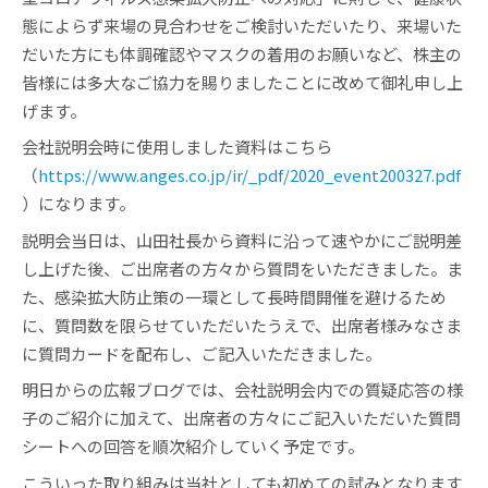
態によらず来場の見合わせをご検討いただいたり、来場いた
だいた方にも体調確認やマスクの着用のお願いなど、株主の
皆様には多大なご協力を賜りましたことに改めて御礼申し上
げます。
会社説明会時に使用しました資料はこちら
（
https://www.anges.co.jp/ir/_pdf/2020_event200327.pdf
）になります。
説明会当日は、山田社長から資料に沿って速やかにご説明差
し上げた後、ご出席者の方々から質問をいただきました。ま
た、感染拡大防止策の一環として長時間開催を避けるため
に、質問数を限らせていただいたうえで、出席者様みなさま
に質問カードを配布し、ご記入いただきました。
明日からの広報ブログでは、会社説明会内での質疑応答の様
子のご紹介に加えて、出席者の方々にご記入いただいた質問
シートへの回答を順次紹介していく予定です。
こういった取り組みは当社としても初めての試みとなります