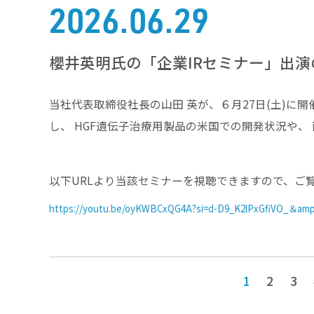
2026.06.29
櫻井英明氏の「企業IRセミナー」出
当社代表取締役社長の山田 英が、６月27日(土)に開
し、 HGF遺伝子治療用製品の米国での開発状況や
以下URLより当該セミナーを視聴できますので、ご
https://youtu.be/oyKWBCxQG4A?si=d-D9_K2lPxGfiVO_＆amp
1
2
3