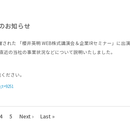
演のお知らせ
催された 「櫻井英明 WEB株式講演会＆企業IRセミナー」に出
、 直近の当社の事業状況などについて説明いたしました。
覧ください。
;t=9251
4
5
Next ›
Last »